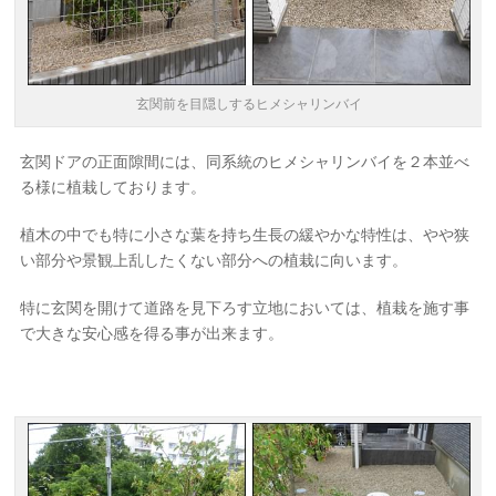
玄関前を目隠しするヒメシャリンバイ
玄関ドアの正面隙間には、同系統のヒメシャリンバイを２本並べ
る様に植栽しております。
植木の中でも特に小さな葉を持ち生長の緩やかな特性は、やや狭
い部分や景観上乱したくない部分への植栽に向います。
特に玄関を開けて道路を見下ろす立地においては、植栽を施す事
で大きな安心感を得る事が出来ます。