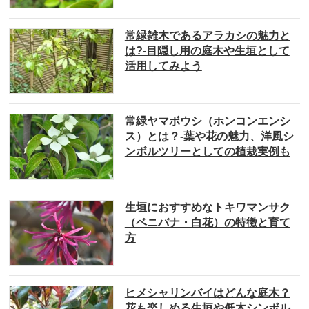
常緑雑木であるアラカシの魅力と
は?-目隠し用の庭木や生垣として
活用してみよう
常緑ヤマボウシ（ホンコンエンシ
ス）とは？-葉や花の魅力、洋風シ
ンボルツリーとしての植栽実例も
生垣におすすめなトキワマンサク
（ベニバナ・白花）の特徴と育て
方
ヒメシャリンバイはどんな庭木？
花も楽しめる生垣や低木シンボル