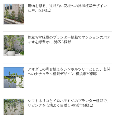
建物を彩る、道路沿い花壇への洋風植栽デザイン-
江戸川区F様邸
株立ち常緑樹のプランター植栽でマンションのパテ
ィオを緑豊かに-港区A様邸
アオダモの寄せ植えをシンボルツリーとした、玄関
へのナチュラル植栽デザイン-横浜市M様邸
シマトネリコとイロハモミジのプランター植栽で、
リビングを心地よく目隠し-横浜市M様邸