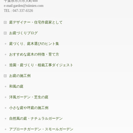
千葉県市川市大町488
e-mail:garden@niimien.com
TEL : 047-337-6326
庭デザイナー・住宅作庭家として
お庭づくりブログ
庭づくり、庭木選びのヒント集
おすすめな庭木の特徴・育て方
造園・庭づくり・植栽工事ダイジェスト
お庭の施工例
和風の庭
洋風ガーデン・芝生の庭
小さな庭や坪庭の施工例
自然風の庭・ナチュラルガーデン
アプローチガーデン・スモールガーデン