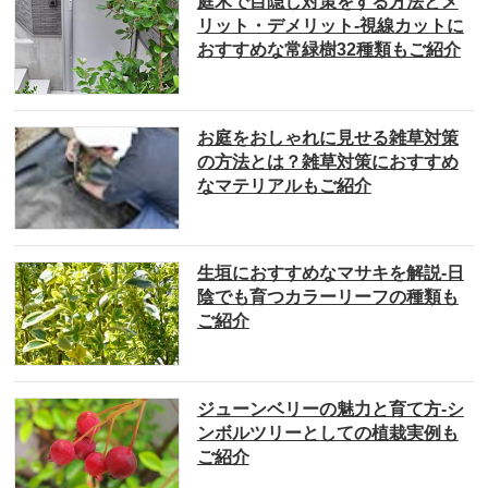
庭木で目隠し対策をする方法とメ
リット・デメリット-視線カットに
おすすめな常緑樹32種類もご紹介
お庭をおしゃれに見せる雑草対策
の方法とは？雑草対策におすすめ
なマテリアルもご紹介
生垣におすすめなマサキを解説-日
陰でも育つカラーリーフの種類も
ご紹介
ジューンベリーの魅力と育て方-シ
ンボルツリーとしての植栽実例も
ご紹介