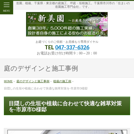
造園、植栽、千葉県・東京都の庭施工、坪庭・垣根施工。千葉県市川市の「住まいの
造園施工専門会社」です。
MENU
お庭づくりのご依頼・お見積もり専用ダイヤル
TEL
047-337-6326
お電話お受け付け時間 9：00～20：00
庭のデザインと施工事例
HOME
»
庭のデザインと施工事例
»
植栽の施工例
»
目隠しの生垣や植栽に合わせて快適な雑草対策を-市原市D様邸
目隠しの生垣や植栽に合わせて快適な雑草対策
を-市原市D様邸