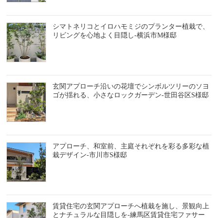
シマトネリコとイロハモミジのプランター植栽で、
リビングを心地よく目隠し-横浜市M様邸
玄関アプローチ沿いの花壇でシンボルツリーのソヨ
ゴが揺れる、小さなロックガーデン-世田谷区S様邸
アプローチ、和室前、主庭それぞれを彩る多彩な植
栽デザイン-市川市S様邸
賃貸住宅の玄関アプローチへ植栽を施し、景観向上
とナチュラルな目隠しを-練馬区賃貸住宅ファサー