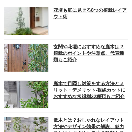
花壇も庭に見せる8つの植栽レイア
ウト術
玄関や花壇におすすめな庭木は？
植栽のポイントや注意点、代表種
類もご紹介
庭木で目隠し対策をする方法とメ
リット・デメリット-視線カットに
おすすめな常緑樹32種類もご紹介
低木とは？おしゃれなレイアウト
方法やデザイン効果の解説、魅力