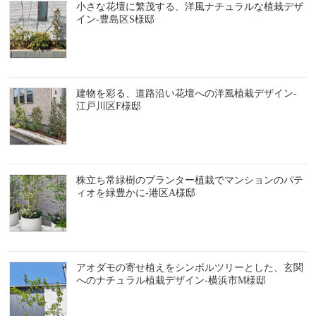
小さな花壇に繁茂する、洋風ナチュラルな植栽デザ
イン-豊島区S様邸
建物を彩る、道路沿い花壇への洋風植栽デザイン-
江戸川区F様邸
株立ち常緑樹のプランター植栽でマンションのパテ
ィオを緑豊かに-港区A様邸
アオダモの寄せ植えをシンボルツリーとした、玄関
へのナチュラル植栽デザイン-横浜市M様邸