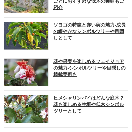
ごとにおすすめな低木の種類もご
紹介
ソヨゴの特徴と赤い実の魅力-成長
の緩やかなシンボルツリーや目隠
しとして
花や果実を楽しめるフェイジョア
の魅力-シンボルツリーや目隠しの
植栽実例も
ヒメシャリンバイはどんな庭木？
花も楽しめる生垣や低木シンボル
ツリーとして