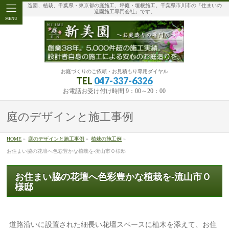
造園、植栽、千葉県・東京都の庭施工、坪庭・垣根施工。千葉県市川市の「住まいの
造園施工専門会社」です。
MENU
お庭づくりのご依頼・お見積もり専用ダイヤル
TEL
047-337-6326
お電話お受け付け時間 9：00～20：00
庭のデザインと施工事例
HOME
»
庭のデザインと施工事例
»
植栽の施工例
»
お住まい脇の花壇へ色彩豊かな植栽を-流山市Ｏ様邸
お住まい脇の花壇へ色彩豊かな植栽を-流山市Ｏ
様邸
道路沿いに設置された細長い花壇スペースに植木を添えて、お住