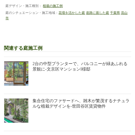
庭デザイン・施工種別：
植栽の施工例
庭のシチュエーション・施工地域：
花壇を活かした庭
道路に面した庭
千葉県
流山
市
関連する庭施工例
2台の中型プランターで、バルコニーが緑あふれる
景観に-文京区マンションI様邸
集合住宅のファサードへ、雑木が繁茂するナチュラ
ルな植栽デザインを-世田谷区賃貸物件