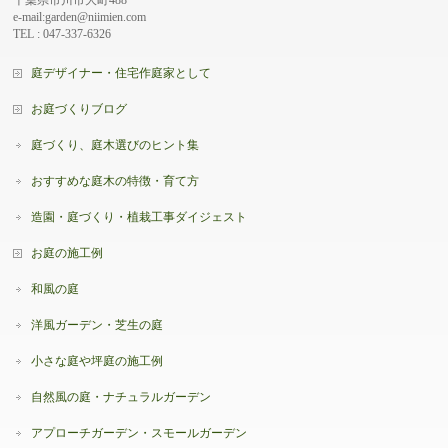
e-mail:garden@niimien.com
TEL : 047-337-6326
庭デザイナー・住宅作庭家として
お庭づくりブログ
庭づくり、庭木選びのヒント集
おすすめな庭木の特徴・育て方
造園・庭づくり・植栽工事ダイジェスト
お庭の施工例
和風の庭
洋風ガーデン・芝生の庭
小さな庭や坪庭の施工例
自然風の庭・ナチュラルガーデン
アプローチガーデン・スモールガーデン