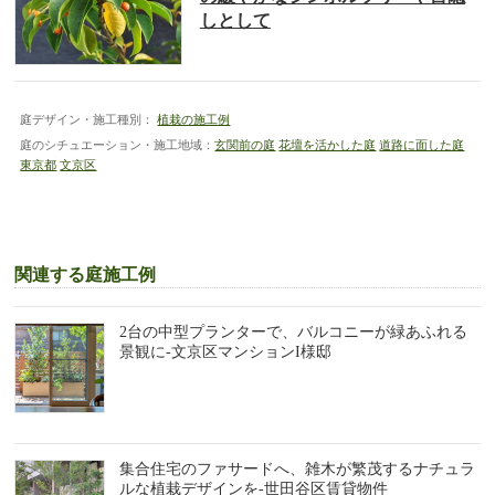
しとして
庭デザイン・施工種別：
植栽の施工例
庭のシチュエーション・施工地域：
玄関前の庭
花壇を活かした庭
道路に面した庭
東京都
文京区
関連する庭施工例
2台の中型プランターで、バルコニーが緑あふれる
景観に-文京区マンションI様邸
集合住宅のファサードへ、雑木が繁茂するナチュラ
ルな植栽デザインを-世田谷区賃貸物件