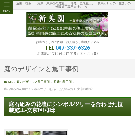
造園、植栽、千葉県・東京都の庭施工、坪庭・垣根施工。千葉県市川市の「住まいの
造園施工専門会社」です。
MENU
お庭づくりのご依頼・お見積もり専用ダイヤル
TEL
047-337-6326
お電話お受け付け時間 9：00～20：00
庭のデザインと施工事例
HOME
»
庭のデザインと施工事例
»
植栽の施工例
»
庭石組みの花壇にシンボルツリーを合わせた植栽施工-文京区I様邸
庭石組みの花壇にシンボルツリーを合わせた植
栽施工-文京区I様邸