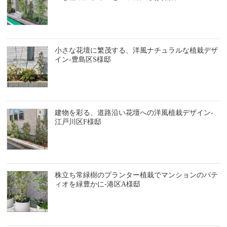
小さな花壇に繁茂する、洋風ナチュラルな植栽デザ
イン-豊島区S様邸
建物を彩る、道路沿い花壇への洋風植栽デザイン-
江戸川区F様邸
株立ち常緑樹のプランター植栽でマンションのパテ
ィオを緑豊かに-港区A様邸