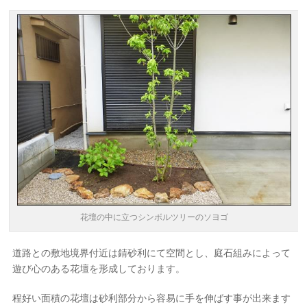
花壇の中に立つシンボルツリーのソヨゴ
道路との敷地境界付近は錆砂利にて空間とし、庭石組みによって
遊び心のある花壇を形成しております。
程好い面積の花壇は砂利部分から容易に手を伸ばす事が出来ます