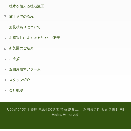
植木を植える植栽施工
施工までの流れ
お見積もりについて
お庭造りによくある3つのご不安
新美園のご紹介
ご挨拶
造園用植木ファーム
スタッフ紹介
会社概要
Copyright ©
千葉県 東京都の造園 植栽 庭施工 【造園業専門店 新美園】
All
Rights Reserved.