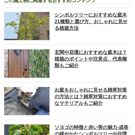
この施工例に関連するおすすめコンテンツ
シンボルツリーにおすすめな庭木
21種類と選び方、おしゃれに見せ
る植栽方法
玄関や花壇におすすめな庭木は？
植栽のポイントや注意点、代表種
類もご紹介
お庭をおしゃれに見せる雑草対策
の方法とは？雑草対策におすすめ
なマテリアルもご紹介
ソヨゴの特徴と赤い実の魅力-成長
の緩やかなシンボルツリーや目隠