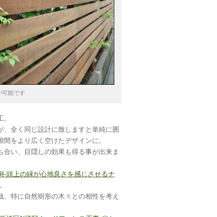
が可能です
工。
が、全く同じ設計に致しますと単純に囲
隙間をより広く空けたデザインに。
ち合い、目隠しの効果も得る事が出来ま
例-頭上の緑が心地良さを感じさせるナ
。
栽、特に自然樹形の木々との相性を考え