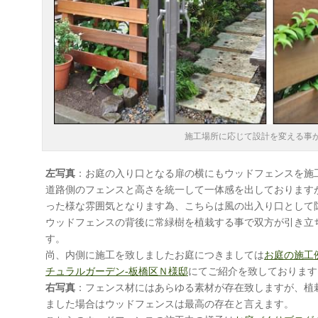
施工場所に応じて設計を変える事
左写真
：お庭の入り口となる扉の横にもウッドフェンスを施
道路側のフェンスと高さを統一して一体感を出しております
った様な雰囲気となります為、こちらは風の出入り口として
ウッドフェンスの背後に常緑樹を植栽する事で双方が引き立
す。
尚、内側に施工を致しましたお庭につきましては
お庭の施工
チュラルガーデン-板橋区Ｎ様邸
にてご紹介を致しております
右写真
：フェンス材にはあらゆる素材が存在致しますが、植
ました場合はウッドフェンスは最高の存在と言えます。