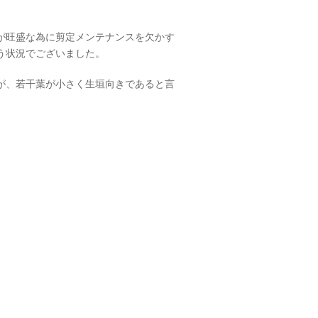
が旺盛な為に剪定メンテナンスを欠かす
う状況でございました。
が、若干葉が小さく生垣向きであると言