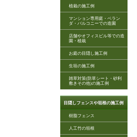
植栽の施工例
マンション専用庭・ベラン
ダ・バルコニーでの造園
店舗やオフィスビル等での造
園・植栽
お庭の目隠し施工例
生垣の施工例
雑草対策(防草シート・砂利
敷きその他)の施工例
目隠しフェンスや垣根の施工例
樹脂フェンス
人工竹の垣根