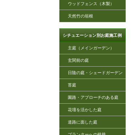
ウッドフェンス（木製）
天然竹の垣根
シチュエーション別お庭施工例
主庭（メインガーデン）
玄関前の庭
日陰の庭・シェードガーデン
苔庭
園路・アプローチのある庭
花壇を活かした庭
道路に面した庭
プランターへの植栽