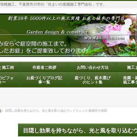
・垣根施工。千葉県市川市の「住まいの造園施工専門会社」です。
と施工例
作庭者ご挨拶
お問い合わせ方法
施工
のビフォ
お庭づくりブログ記
庭づくり、庭木選び
造園・
ター
事一覧
のヒント集
栽工事
例
»
目隠し効果を持ちながら、光と風を取り込むウッドフェンス-板橋区Ｎ様邸
目隠し効果を持ちながら、光と風を取り込むウ