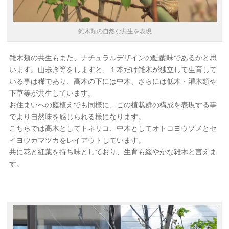
雑木類の自然な共生を表現
雑木類の共生もまた、ナチュラルデザインの醍醐味であるかと思
います。山歩き等をしますと、１本だけ雑木が独立して生育して
いる事は稀であり、高木の下には中木、さらには低木・灌木類や
下草等が共生しています。
お住まいへの庭植えでも同様に、この植栽群の構成を表現する事
でより自然味を感じられる様になります。
こちらでは高木としてトネリコ、中木としてオトコヨウゾメとセ
イヨウカマツカをレイアウトしています。
共に花と紅葉を持ち味としており、生育も緩やかな雑木と言えま
す。