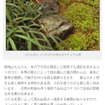
小さな石とコツボゴケが見せるナチュラル感
陰地はもちろん、木の下や石が接近した暗所でも適応を見せるコ
ツボゴケ。冬季の寒さによって枯れ傷んだ葉の間からは、春先に
新芽が展開して胞子を付ける様も観察できます。 葉も小さく背
丈も低く維持する特性がある為、小石を使う小さな庭に良く似合
います。 日照や乾燥を伴う場所であればスナゴケで近似の景観
を作る事が出来ます。
コケも生育によって思わぬ高さへ成長する種類がありますので、
コンパクトに美しく育つ種類を選ぶのが良いでしょう。