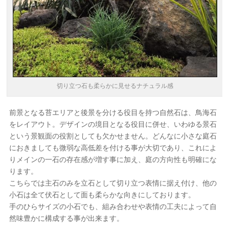
切り立つ石も柔らかに見せるナチュラル感
前景となる苔エリアと後景を分ける役目を持つ自然石は、鳥海石
をレイアウト。デザインの境目となる役目に併せ、いわゆる景石
という景観面の役割としても欠かせません。どんなに小さな庭石
におきましても微弱な高低差を付ける事が大切であり、これによ
りメインの一石の存在感が増す事に加え、庭の方向性も明確にな
ります。
こちらでは主石のみを立石として切り立つ表情に据え付け、他の
小石は全て伏石として面も柔らかな向きにしております。
手のひらサイズの小石でも、組み合わせや表情の工夫によって自
然味豊かに構成する事が出来ます。