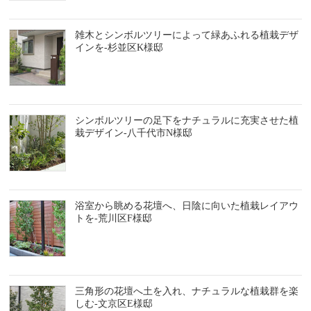
雑木とシンボルツリーによって緑あふれる植栽デザ
インを-杉並区K様邸
シンボルツリーの足下をナチュラルに充実させた植
栽デザイン-八千代市N様邸
浴室から眺める花壇へ、日陰に向いた植栽レイアウ
トを-荒川区F様邸
三角形の花壇へ土を入れ、ナチュラルな植栽群を楽
しむ-文京区E様邸