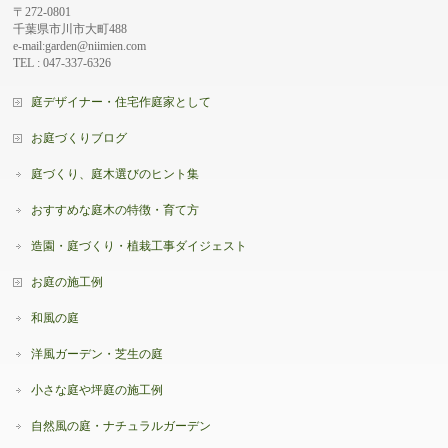
〒272-0801
千葉県市川市大町488
e-mail:garden@niimien.com
TEL : 047-337-6326
庭デザイナー・住宅作庭家として
お庭づくりブログ
庭づくり、庭木選びのヒント集
おすすめな庭木の特徴・育て方
造園・庭づくり・植栽工事ダイジェスト
お庭の施工例
和風の庭
洋風ガーデン・芝生の庭
小さな庭や坪庭の施工例
自然風の庭・ナチュラルガーデン