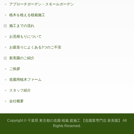
アプローチガーデン・スモールガーデン
植木を植える植栽施工
施工までの流れ
お見積もりについて
お庭造りによくある3つのご不安
新美園のご紹介
ご挨拶
造園用植木ファーム
スタッフ紹介
会社概要
Copyright ©
千葉県 東京都の造園 植栽 庭施工 【造園業専門店 新美園】
All
Rights Reserved.