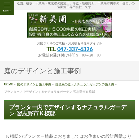
造園、植栽、千葉県・東京都の庭施工、坪庭・垣根施工。千葉県市川市の「住まいの
造園施工専門会社」です。
MENU
お庭づくりのご依頼・お見積もり専用ダイヤル
TEL
047-337-6326
お電話お受け付け時間 9：00～20：00
庭のデザインと施工事例
HOME
»
庭のデザインと施工事例
»
自然風の庭・ナチュラルガーデンの施工例
»
プランター内でデザインするナチュラルガーデン-習志野市Ｋ様邸
プランター内でデザインするナチュラルガーデ
ン-習志野市Ｋ様邸
Ｋ様邸のプランター植栽におきましてはお住まいの設計段階より