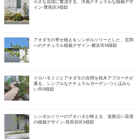
小さな花壇に繁茂する、洋風ナチュラルな植栽デザ
イン-豊島区S様邸
アオダモの寄せ植えをシンボルツリーとした、玄関
へのナチュラル植栽デザイン-横浜市M様邸
イロハモミジとアオダモの合間を枕木アプローチが
通る、シンプルなナチュラルガーデン-つくばみら
い市H様邸
シンボルツリーのアオハダが映える、道路沿い花壇
の植栽デザイン-世田谷区S様邸