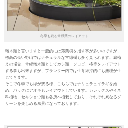
冬季も残る常緑葉のレイアウト
雑木類と言いますと一般的には落葉樹を指す事が多いのですが、
標高の低い野山ではナチュラルな常緑樹も多く見られます。庭植
えの場合、常緑雑木類としてカシ類、ソヨゴ、椿等をレイアウト
する事も出来ますが、プランター内では生育維持的にも無理が生
じてきます。
そこで冬季でも緑が残る様、こちらではナリヒラヒイラギを始
め、バックにアオキもレイアウトしています。カレックスやイネ
科植物、セキショウ類も各所へ植栽しており、それぞれ異なるグ
リーンを楽しめる風景になっております。