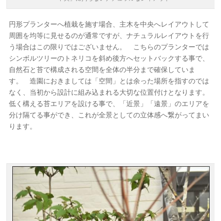
円形プランターへ植栽を施す場合、主木を中央へレイアウトして
周囲を均等に見せるのが通常ですが、ナチュラルレイアウトを行
う場合はこの限りではございません。 こちらのプランターでは
シンボルツリーのトネリコを斜め後方へセットバックする事で、
自然石と苔で構成される空間を全体の半分まで確保していま
す。 造園におきましては「空間」とは余った場所を指すのでは
なく、当初から設計に組み込まれる大切な位置付けとなります。
低く構える苔エリアを設ける事で、「近景」「遠景」のエリアを
分け隔てる事ができ、これが全景としての立体感へ繋がってまい
ります。