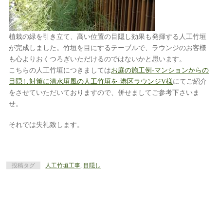
植栽の緑を引き立て、高い位置の目隠し効果も発揮する人工竹垣
が完成しました。竹垣を目にするテーブルで、ラウンジのお客様
も心よりおくつろぎいただけるのではないかと思います。
こちらの人工竹垣につきましては
お庭の施工例-マンションからの
目隠し対策に清水垣風の人工竹垣を-港区ラウンジV様
にてご紹介
をさせていただいておりますので、併せましてご参考下さいま
せ。
それでは失礼致します。
投稿タグ
人工竹垣工事
,
目隠し