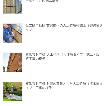
垣タイプ）の施工風景
足立区Ｔ様邸 玄関前への人工竹垣根施工（御簾垣タ
イプ）
横浜市お寺様-人工竹垣（大津垣タイプ）施工・設
置工事の様子
横浜市お寺様 お庭の背景とした人工竹垣（清水垣タ
イプ）工事の様子