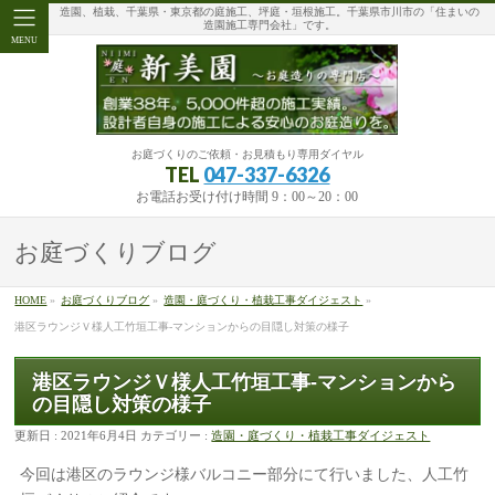
造園、植栽、千葉県・東京都の庭施工、坪庭・垣根施工。千葉県市川市の「住まいの
造園施工専門会社」です。
MENU
お庭づくりのご依頼・お見積もり専用ダイヤル
TEL
047-337-6326
お電話お受け付け時間 9：00～20：00
お庭づくりブログ
HOME
»
お庭づくりブログ
»
造園・庭づくり・植栽工事ダイジェスト
»
港区ラウンジＶ様人工竹垣工事-マンションからの目隠し対策の様子
港区ラウンジＶ様人工竹垣工事-マンションから
の目隠し対策の様子
更新日 : 2021年6月4日
カテゴリー :
造園・庭づくり・植栽工事ダイジェスト
今回は港区のラウンジ様バルコニー部分にて行いました、人工竹