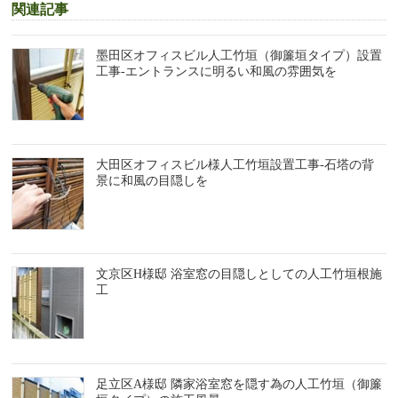
関連記事
墨田区オフィスビル人工竹垣（御簾垣タイプ）設置
工事-エントランスに明るい和風の雰囲気を
大田区オフィスビル様人工竹垣設置工事-石塔の背
景に和風の目隠しを
文京区H様邸 浴室窓の目隠しとしての人工竹垣根施
工
足立区A様邸 隣家浴室窓を隠す為の人工竹垣（御簾