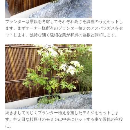
プランターは景観を考慮してそれぞれ高さを調整のうえセットし
ます。まずオーナー様所有のプランター植えのアスパラガスをセ
ットします。独特な細く繊細な葉が和風の垣根と調和します。
続きまして同じくプランター植えを施したモミジをセットしま
す。控え目な枝振りのモミジは中央にセットする事で景観の主役
に。