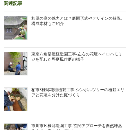
関連記事
和風の庭の魅力とは？庭園形式やデザインの解説、
構成素材もご紹介
東京八角部屋様造園工事-左右の花壇へイロハモミ
ジを配した坪庭風作庭の様子
柏市S様邸花壇植栽工事-シンボルツリーの植栽エリ
アと花壇を分けた庭づくり
市川市Ｋ様邸造園工事-玄関アプローチを自然味あ