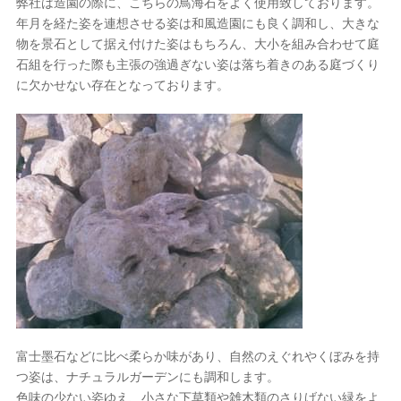
弊社は造園の際に、こちらの鳥海石をよく使用致しております。
年月を経た姿を連想させる姿は和風造園にも良く調和し、大きな
物を景石として据え付けた姿はもちろん、大小を組み合わせて庭
石組を行った際も主張の強過ぎない姿は落ち着きのある庭づくり
に欠かせない存在となっております。
富士墨石などに比べ柔らか味があり、自然のえぐれやくぼみを持
つ姿は、ナチュラルガーデンにも調和します。
色味の少ない姿ゆえ、小さな下草類や雑木類のさりげない緑をよ