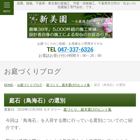
造園、植栽、千葉県・東京都の庭施工、坪庭・垣根施工。千葉県市川市の「住まいの
造園施工専門会社」です。
MENU
お庭づくりのご依頼・お見積もり専用ダイヤル
TEL
047-337-6326
お電話お受け付け時間 9：00～20：00
お庭づくりブログ
HOME
»
お庭づくりブログ
»
庭づくり、庭木選びのヒント集
»
庭石（鳥海石）の選別
庭石（鳥海石）の選別
更新日 : 2020年12月29日
カテゴリー :
庭づくり、庭木選びのヒント集
今回は「鳥海石」を入荷する際に行っている選別についてのご紹
介です。