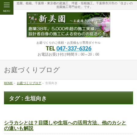
造園、植栽、千葉県・東京都の庭施工、坪庭・垣根施工。千葉県市川市の「住まいの
造園施工専門会社」です。
MENU
お庭づくりのご依頼・お見積もり専用ダイヤル
TEL
047-337-6326
お電話お受け付け時間 9：00～20：00
お庭づくりブログ
HOME
»
お庭づくりブログ
»
生垣向き
タグ : 生垣向き
シラカシとは？目隠しや生垣への活用方法、他のカシと
の違いも解説