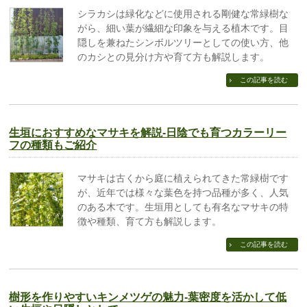
シラカシは緑化などに使用される剛健な常緑樹な
がら、細い葉が繊細な印象を与える植木です。目
隠しを兼ねたシンボルツリーとしての使い方、他
のカシとの見分け方や育て方も解説します。
この記事を読む
生垣におすすめなマサキを解説-日陰でも育つカラーリー
フの種類もご紹介
マサキは古くから庭に植えられてきた常緑樹です
が、近年では様々な葉色を持つ品種が多く、人気
のある木です。生垣用としても有名なマサキの特
徴や種類、育て方も解説します。
この記事を読む
樹形を作りやすいキンメツゲの魅力-葉密度を活かして低