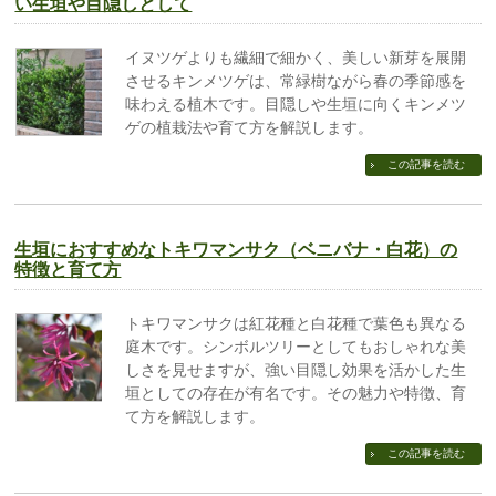
い生垣や目隠しとして
イヌツゲよりも繊細で細かく、美しい新芽を展開
させるキンメツゲは、常緑樹ながら春の季節感を
味わえる植木です。目隠しや生垣に向くキンメツ
ゲの植栽法や育て方を解説します。
この記事を読む
生垣におすすめなトキワマンサク（ベニバナ・白花）の
特徴と育て方
トキワマンサクは紅花種と白花種で葉色も異なる
庭木です。シンボルツリーとしてもおしゃれな美
しさを見せますが、強い目隠し効果を活かした生
垣としての存在が有名です。その魅力や特徴、育
て方を解説します。
この記事を読む