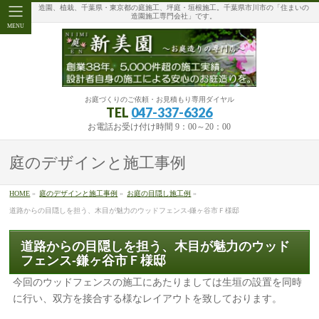
造園、植栽、千葉県・東京都の庭施工、坪庭・垣根施工。千葉県市川市の「住まいの
造園施工専門会社」です。
MENU
お庭づくりのご依頼・お見積もり専用ダイヤル
TEL
047-337-6326
お電話お受け付け時間 9：00～20：00
庭のデザインと施工事例
HOME
»
庭のデザインと施工事例
»
お庭の目隠し施工例
»
道路からの目隠しを担う、木目が魅力のウッドフェンス-鎌ヶ谷市Ｆ様邸
道路からの目隠しを担う、木目が魅力のウッド
フェンス-鎌ヶ谷市Ｆ様邸
今回のウッドフェンスの施工にあたりましては生垣の設置を同時
に行い、双方を接合する様なレイアウトを致しております。