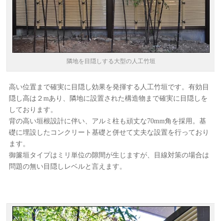
隣地を目隠しする大型の人工竹垣
高い位置まで確実に目隠し効果を発揮する人工竹垣です。有効目
隠し高は２mあり、隣地に設置された構造物まで確実に目隠しを
しております。
背の高い垣根設計に伴い、アルミ柱も頑丈な70mm角を採用。基
礎に埋設したコンクリート基礎と併せて丈夫な設置を行っており
ます。
御簾垣タイプはミリ単位の隙間が生じますが、目線対策の場合は
問題の無い目隠しレベルと言えます。