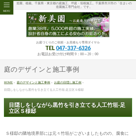
造園、植栽、千葉県・東京都の庭施工、坪庭・垣根施工。千葉県市川市の「住まいの
造園施工専門会社」です。
MENU
お庭づくりのご依頼・お見積もり専用ダイヤル
TEL
047-337-6326
お電話お受け付け時間 9：00～20：00
庭のデザインと施工事例
HOME
»
庭のデザインと施工事例
»
お庭の目隠し施工例
»
目隠しをしながら黒竹を引き立てる人工竹垣-足立区Ｓ様邸
目隠しをしながら黒竹を引き立てる人工竹垣-足
立区Ｓ様邸
Ｓ様邸の隣地境界部には元々竹垣がございましたものの、腐食に