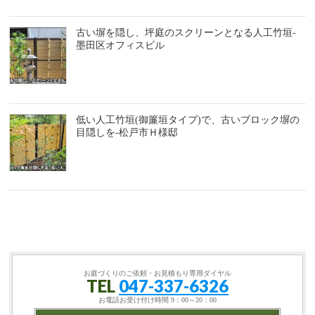
古い塀を隠し、坪庭のスクリーンとなる人工竹垣-
墨田区オフィスビル
低い人工竹垣(御簾垣タイプ)で、古いブロック塀の
目隠しを-松戸市Ｈ様邸
お庭づくりのご依頼・お見積もり専用ダイヤル
TEL
047-337-6326
お電話お受け付け時間 9：00～20：00