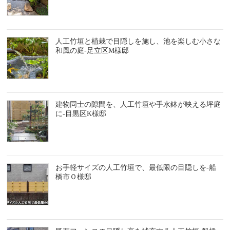
人工竹垣と植栽で目隠しを施し、池を楽しむ小さな
和風の庭-足立区M様邸
建物同士の隙間を、人工竹垣や手水鉢が映える坪庭
に-目黒区K様邸
お手軽サイズの人工竹垣で、最低限の目隠しを-船
橋市Ｏ様邸