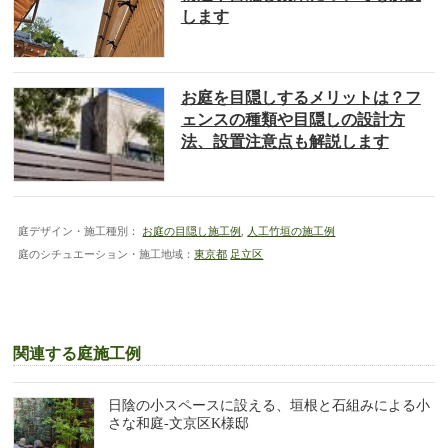
します
お庭を目隠しするメリットは？フ
ェンスの種類や目隠しの設計方
法、設置注意点も解説します
庭デザイン・施工種別：
お庭の目隠し施工例
,
人工竹垣の施工例
庭のシチュエーション・施工地域：
東京都
足立区
関連する庭施工例
日陰の小スペースに設える、垣根と石組みによる小
さな和庭-文京区K様邸