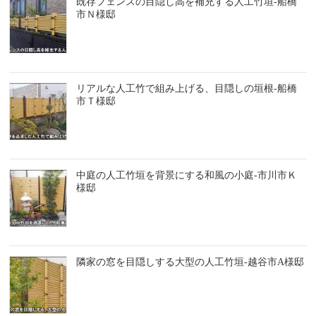
既存フェンスの目隠し高を補充する人工竹垣-船橋
市Ｎ様邸
リアルな人工竹で組み上げる、目隠しの垣根-船橋
市Ｔ様邸
中庭の人工竹垣を背景にする和風の小庭-市川市Ｋ
様邸
隣家の窓を目隠しする大型の人工竹垣-越谷市A様邸