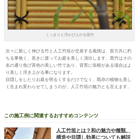
くっきりと浮かび上がる黒竹
次々に新しく伸びる竹と人工竹垣が交差する風情は、双方共に朽
ちる事無く、長きに渡ってお庭を美しく演出します。黒竹はその
名の通り焦げ茶色の美しい竹であり、背景に垣根がある場合はよ
り美しく浮き上がる事になります。
目隠しをしたりお庭を明るくするだけでなく、既存の植物も美し
く生まれ変わらせてしまうのが、人工竹垣の魅力とも言えます。
この施工例に関連するおすすめコンテンツ
人工竹垣とは？和の魅力や種類、
構造や目隠し効果についても解説