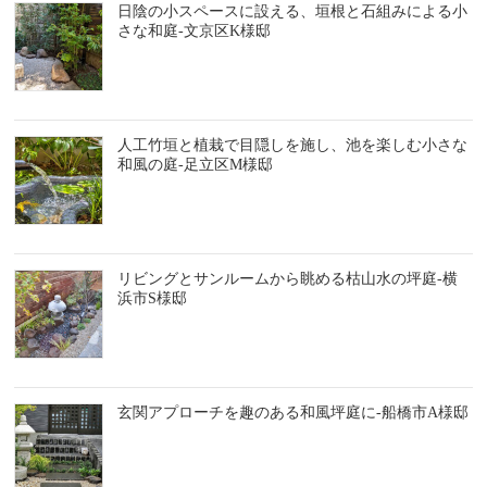
日陰の小スペースに設える、垣根と石組みによる小
さな和庭-文京区K様邸
人工竹垣と植栽で目隠しを施し、池を楽しむ小さな
和風の庭-足立区M様邸
リビングとサンルームから眺める枯山水の坪庭-横
浜市S様邸
玄関アプローチを趣のある和風坪庭に-船橋市A様邸