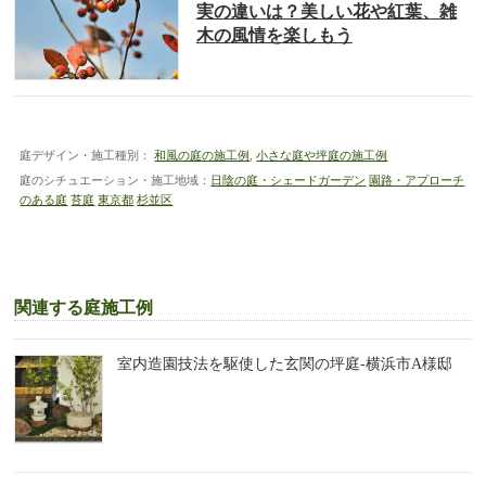
実の違いは？美しい花や紅葉、雑
木の風情を楽しもう
庭デザイン・施工種別：
和風の庭の施工例
,
小さな庭や坪庭の施工例
庭のシチュエーション・施工地域：
日陰の庭・シェードガーデン
園路・アプローチ
のある庭
苔庭
東京都
杉並区
関連する庭施工例
室内造園技法を駆使した玄関の坪庭-横浜市A様邸