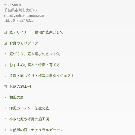
〒272-0801
千葉県市川市大町488
e-mail:garden@niimien.com
TEL : 047-337-6326
庭デザイナー・住宅作庭家として
お庭づくりブログ
庭づくり、庭木選びのヒント集
おすすめな庭木の特徴・育て方
造園・庭づくり・植栽工事ダイジェスト
お庭の施工例
和風の庭
洋風ガーデン・芝生の庭
小さな庭や坪庭の施工例
自然風の庭・ナチュラルガーデン