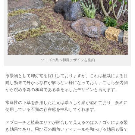
ソヨゴの奥へ和庭デザインを集約
添景物として岬灯篭を採用しておりますが、これは植栽による目
隠し効果で外から存在が解らない様になっており、こちらが内側
から眺める為の和庭である事を示したデザインと言えます。
常緑性の下草を多用した足元は瑞々しく緑が溢れており、多めに
使用している石類の存在感を中和してくれます。
アプローチと植栽エリアが融合して見えるのはスナゴケによる繋
ぎ効果であり、飛び石の四角いディテールを和らげる効果も得て