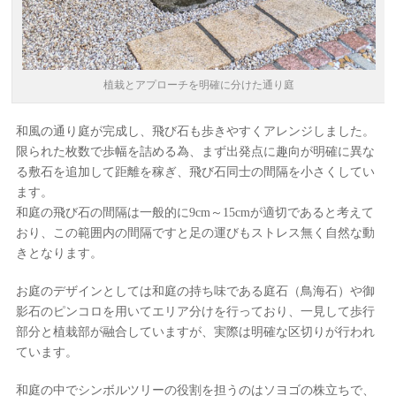
植栽とアプローチを明確に分けた通り庭
和風の通り庭が完成し、飛び石も歩きやすくアレンジしました。
限られた枚数で歩幅を詰める為、まず出発点に趣向が明確に異な
る敷石を追加して距離を稼ぎ、飛び石同士の間隔を小さくしてい
ます。
和庭の飛び石の間隔は一般的に9cm～15cmが適切であると考えて
おり、この範囲内の間隔ですと足の運びもストレス無く自然な動
きとなります。
お庭のデザインとしては和庭の持ち味である庭石（鳥海石）や御
影石のピンコロを用いてエリア分けを行っており、一見して歩行
部分と植栽部が融合していますが、実際は明確な区切りが行われ
ています。
和庭の中でシンボルツリーの役割を担うのはソヨゴの株立ちで、