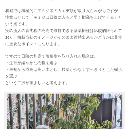
和庭では積極的にモミジ等のカエデ類が取り入られがちですが、
注意点として「モミジは日陰に入ると早く樹高を上げてくる」と
いう点です。
実の所人の背丈程の樹高で維持できる落葉樹種は比較的限られて
おり、植栽当初のイメージがそのまま維持出来るかどうかは非常
に重要なポイントになります。
ですので日陰の和庭で落葉樹を取り入れる場合は、
・生育が緩やかな樹種を選ぶ
・最初から樹高は高い木とし、枝葉が少なくすっきりとした樹形
を選ぶ
という二択が望ましいと考えます。