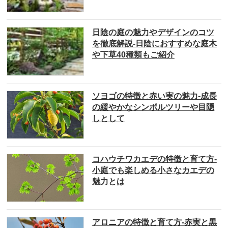
日陰の庭の魅力やデザインのコツ
を徹底解説-日陰におすすめな庭木
や下草40種類もご紹介
ソヨゴの特徴と赤い実の魅力-成長
の緩やかなシンボルツリーや目隠
しとして
コハウチワカエデの特徴と育て方-
小庭でも楽しめる小さなカエデの
魅力とは
アロニアの特徴と育て方-赤実と黒