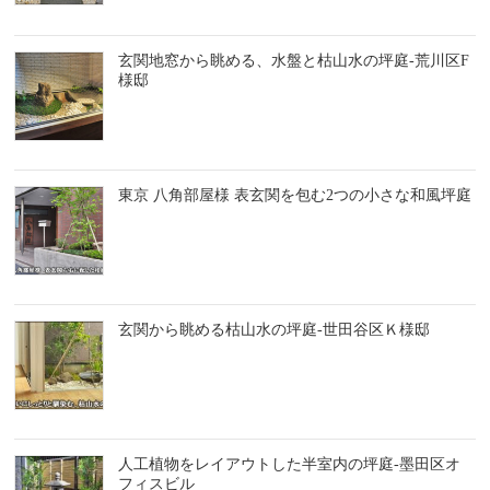
玄関地窓から眺める、水盤と枯山水の坪庭-荒川区F
様邸
東京 八角部屋様 表玄関を包む2つの小さな和風坪庭
玄関から眺める枯山水の坪庭-世田谷区Ｋ様邸
人工植物をレイアウトした半室内の坪庭-墨田区オ
フィスビル