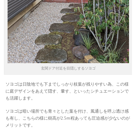
玄関ドア付近を目隠しするソヨゴ
ソヨゴは日陰地でも下までしっかり枝葉が残りやすい為、この様
に庭デザインをあえて隠す、暈す、といったシチュエーションで
も活躍します。
ソヨゴは暗い場所でも青々とした葉を付け、風通しを呼ぶ透け感
も有し、こちらの様に樹高が2.5ｍ程あっても圧迫感が少ないのが
メリットです。