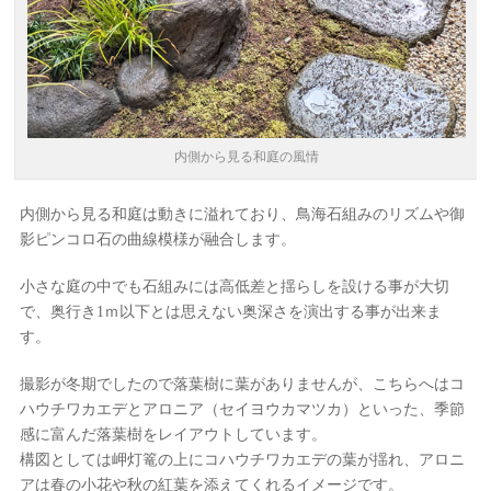
内側から見る和庭の風情
内側から見る和庭は動きに溢れており、鳥海石組みのリズムや御
影ピンコロ石の曲線模様が融合します。
小さな庭の中でも石組みには高低差と揺らしを設ける事が大切
で、奥行き1ｍ以下とは思えない奥深さを演出する事が出来ま
す。
撮影が冬期でしたので落葉樹に葉がありませんが、こちらへはコ
ハウチワカエデとアロニア（セイヨウカマツカ）といった、季節
感に富んだ落葉樹をレイアウトしています。
構図としては岬灯篭の上にコハウチワカエデの葉が揺れ、アロニ
アは春の小花や秋の紅葉を添えてくれるイメージです。