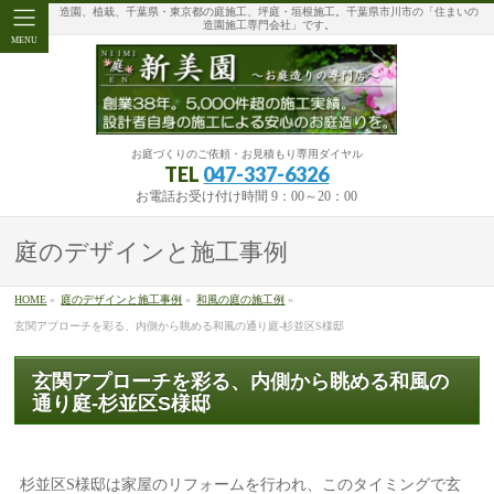
造園、植栽、千葉県・東京都の庭施工、坪庭・垣根施工。千葉県市川市の「住まいの
造園施工専門会社」です。
MENU
お庭づくりのご依頼・お見積もり専用ダイヤル
TEL
047-337-6326
お電話お受け付け時間 9：00～20：00
庭のデザインと施工事例
HOME
»
庭のデザインと施工事例
»
和風の庭の施工例
»
玄関アプローチを彩る、内側から眺める和風の通り庭-杉並区S様邸
玄関アプローチを彩る、内側から眺める和風の
通り庭-杉並区S様邸
杉並区S様邸は家屋のリフォームを行われ、このタイミングで玄