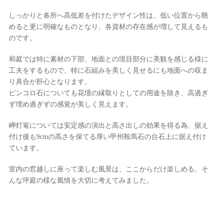
しっかりと各所へ高低差を付けたデザイン性は、低い位置から眺
めると更に明確なものとなり、各資材の存在感が増して見えるも
のです。
和庭では特に素材の下部、地面との境目部分に美観を感じる様に
工夫をするもので、特に石組みを美しく見せるにも地面への収ま
り具合が肝心となります。
ピンコロ石についても花壇の縁取りとしての用途を除き、高過ぎ
ず埋め過ぎずの感覚が美しく見えます。
岬灯篭については安定感の演出と高さ出しの効果を得る為、据え
付け後も9cmの高さを保てる厚い甲州鞍馬石の台石上に据え付け
ています。
室内の窓越しに座って楽しむ風景は、ここからだけ楽しめる、そ
んな坪庭の様な風情を大切に考えてみました。