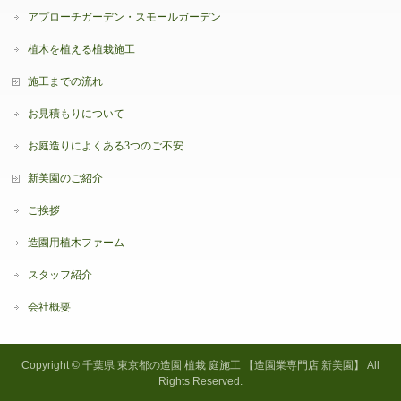
アプローチガーデン・スモールガーデン
植木を植える植栽施工
施工までの流れ
お見積もりについて
お庭造りによくある3つのご不安
新美園のご紹介
ご挨拶
造園用植木ファーム
スタッフ紹介
会社概要
Copyright ©
千葉県 東京都の造園 植栽 庭施工 【造園業専門店 新美園】
All
Rights Reserved.